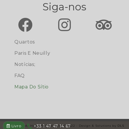
Siga-nos
Quartos
Paris E Neuilly
Notícias;
FAQ
Mapa Do Sítio
Livro
+33 1 47 47 14 67
Site Oficial do Hotel Paris Neuilly © 2022 - Design & Solutions by
DLS